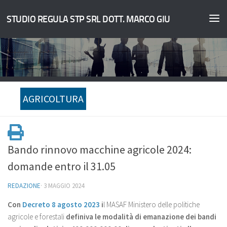
STUDIO REGULA STP SRL DOTT. MARCO GIULIANO
AGRICOLTURA
Bando rinnovo macchine agricole 2024:
domande entro il 31.05
REDAZIONE
·
3 MAGGIO 2024
Con
Decreto 8 agosto 2023
i
l MASAF Ministero delle politiche
agricole e forestali
definiva le modalità di emanazione dei
bandi