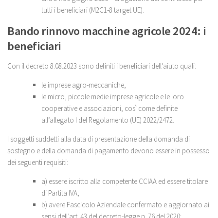
tutti i beneficiari (M2C1-8 target UE).
Bando rinnovo macchine agricole 2024: i
beneficiari
Con il decreto 8.08.2023 sono definiti i beneficiari dell'aiuto quali:
le imprese agro-meccaniche,
le micro, piccole medie imprese agricole e le loro
cooperative e associazioni, così come definite
all’allegato I del Regolamento (UE) 2022/2472.
I soggetti suddetti alla data di presentazione della domanda di
sostegno e della domanda di pagamento devono essere in possesso
dei seguenti requisiti:
a) essere iscritto alla competente CCIAA ed essere titolare
di Partita IVA;
b) avere Fascicolo Aziendale confermato e aggiornato ai
sensi dell’art. 43 del decreto-legge n. 76 del 2020;