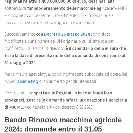
regionali relativi a 400.000.000,00 di euro, destinati alla
sottomisura
“ammodernamento delle macchine agricole”
– PNRR
– Missione 2 componente 1, Investimento 2.3 – Innovazione e
meccanizzazione nel settore agricolo e alimentare.
Successivamente
con
Decreto 26 marzo 2024
sono state
modificate alcune norme del DM originario cui si rimanda per il
confronto. Tra le altre, di rilievo
vi è il calendario della misura
c
he
fissa la data di presentazione della domanda di contributo al
31 maggio 2024.
Per la misura agevolativa, sono inoltre state pubblicate ad opera del
MASAF
alcune FAQ
di chiarimento per gli interessati.
Ricordiamo che
spetta alle Regioni, in base ai fondi loro
assegnati, gestire le domande infatti la dotazione finanziaria
di 400 ML.
Vedi tabella art 4 del decreto 8.08.2023.
Bando Rinnovo macchine agricole
2024: domande entro il 31.05