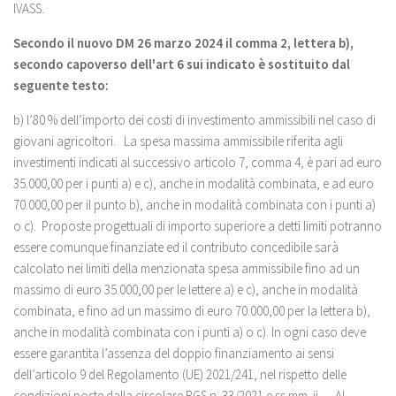
IVASS.
Secondo il nuovo DM 26 marzo 2024 il comma 2, lettera b),
secondo capoverso dell'art 6 sui indicato è sostituito dal
seguente testo:
b) l’80 % dell’importo dei costi di investimento ammissibili nel caso di
giovani agricoltori. La spesa massima ammissibile riferita agli
investimenti indicati al successivo articolo 7, comma 4, è pari ad euro
35.000,00 per i punti a) e c), anche in modalità combinata, e ad euro
70.000,00 per il punto b), anche in modalità combinata con i punti a)
o c). Proposte progettuali di importo superiore a detti limiti potranno
essere comunque finanziate ed il contributo concedibile sarà
calcolato nei limiti della menzionata spesa ammissibile fino ad un
massimo di euro 35.000,00 per le lettere a) e c), anche in modalità
combinata, e fino ad un massimo di euro 70.000,00 per la lettera b),
anche in modalità combinata con i punti a) o c). In ogni caso deve
essere garantita l’assenza del doppio finanziamento ai sensi
dell’articolo 9 del Regolamento (UE) 2021/241, nel rispetto delle
condizioni poste dalla circolare RGS n. 33/2021 e ss.mm. ii.. – Al