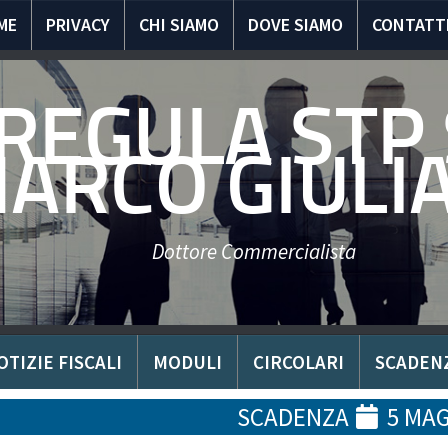
ME
PRIVACY
CHI SIAMO
DOVE SIAMO
CONTATT
REGULA STP 
ARCO GIULI
Dottore Commercialista
OTIZIE FISCALI
MODULI
CIRCOLARI
SCADEN
SCADENZA
5 MAG