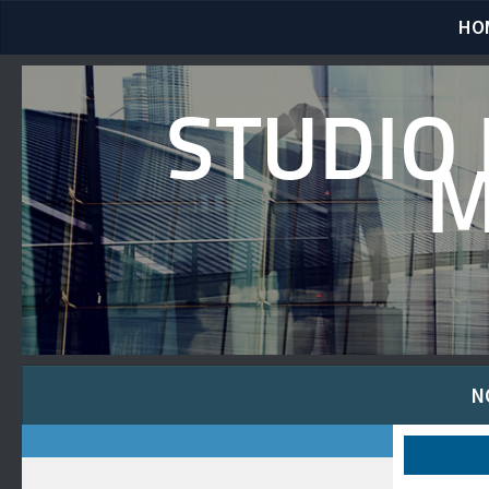
HO
STUDIO 
M
N