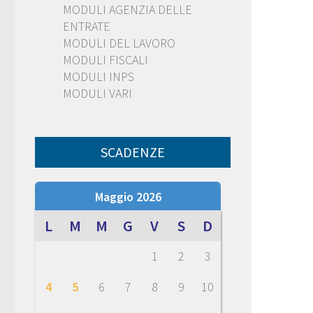
MODULI AGENZIA DELLE
ENTRATE
MODULI DEL LAVORO
MODULI FISCALI
MODULI INPS
MODULI VARI
SCADENZE
Maggio 2026
L
M
M
G
V
S
D
1
2
3
4
5
6
7
8
9
10